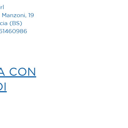
rl
 Manzoni, 19
cia (BS)
261460986
A CON
I