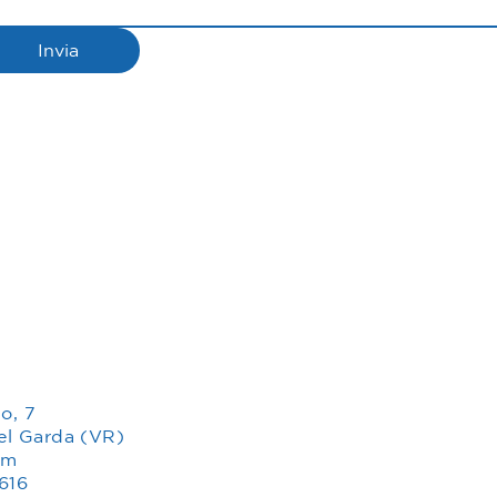
Invia
lo, 7
el Garda (VR)
om
616