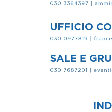
030 3384397 | ​
ammin
UFFICIO C
030 0977819 | ​
franc
SALE E GRU
030 7687201 | ​
eventi
IND