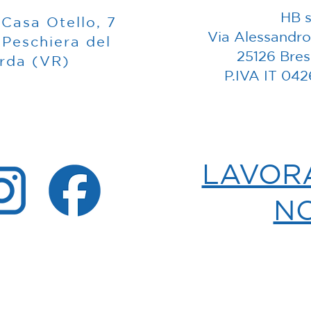
HB s
 Casa Otello, 7
Via Alessandro
 Peschiera del
25126 Bres
rda (VR)
P.IVA IT 04
LAVOR
NO