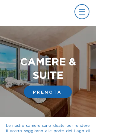
CAMERE &
SUITE
PRENOTA
Le nostre camere sono ideate per rendere
il vostro soggiorno alle porte del Lago di