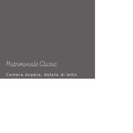
Matrimoniale Classic
Camera doppia, dotata di letto
matrimoniale, ampio balconcino e
vetrata luminosa.
La camera dispone di tutti i comfort
per un soggiorno piacevole e
rilassante, insonorizzazione e
impianti di riscaldamento e aria
condizionata regolabili grazie ai
nuovi impianti domotici.