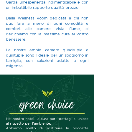
Garda un'esperienza indimenticabile e con
un imbattibile rapporto qualità-prezzo.
Dalla Wellness Room dedicata a chi non
può fare a meno di ogni comodità e
comfort alle camere vista fiume,
ci
dedichiamo con la massima cura al vostro
benessere.
Le nostre ampie camere quadruple e
quintuple sono l'ideale per un soggiorno in
famiglia, con soluzioni adatte a ogni
esigenza.
Nel nostro hotel, la cura per i dettagli si unisce
al rispetto per l'ambiente.
Abbiamo scelto di sostituire le boccette