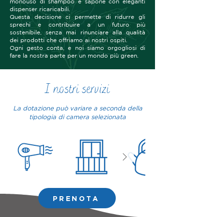
monouso di shampoo e sapone con eleganti
dispenser ricaricabili.
Questa decisione ci permette di ridurre gli
sprechi e contribuire a un futuro più
sostenibile, senza mai rinunciare alla qualità
dei prodotti che offriamo ai nostri ospiti.
Ogni gesto conta, e noi siamo orgogliosi di
fare la nostra parte per un mondo più green.
I nostri servizi
La dotazione può variare a seconda della
tipologia di camera selezionata
PRENOTA