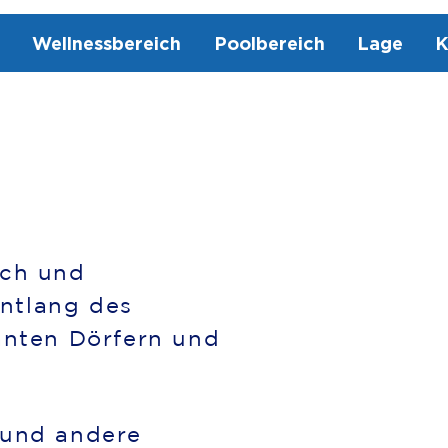
Wellnessbereich
Poolbereich
Lage
K
ach und
entlang des
anten Dörfern und
 und andere