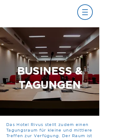
BUSINESS &
TAGUNGEN
Das Hotel Rivus stellt zudem einen
Tagungsraum für kleine und mittlere
Treffen zur Verfügung. Der Raum ist