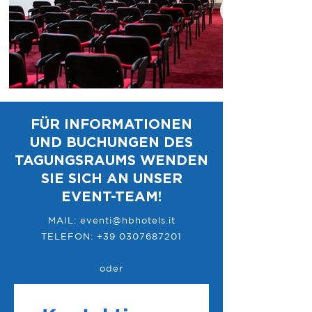
FÜR INFORMATIONEN
UND BUCHUNGEN DES
TAGUNGSRAUMS WENDEN
SIE SICH AN UNSER
EVENT-TEAM!
MAIL:
eventi@hbhotels.it
TELEFON:
+39 0307687201
oder